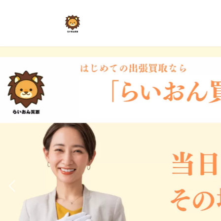
コ
ナ
ン
ビ
テ
ゲ
ン
ー
ツ
シ
へ
ョ
ス
ン
キ
に
ッ
移
プ
動